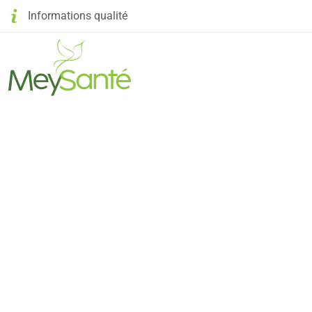
Informations qualité
Palmarès des meilleurs hôpitaux e
Mey Santé
>
Actualité
>
Palmarès des meilleurs hôpitaux et clini