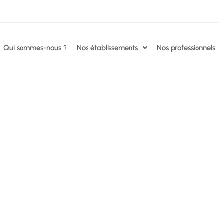
Qui sommes-nous ?
Nos établissements
Nos professionnels
t cliniques à Nice et sur la Côte 
ques à Nice et sur la Côte d’Azur