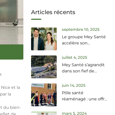
Articles récents
septembre 10, 2025
Le groupe Mey Santé
accélère son
expansion dans les
Alpes-Maritimes
juillet 4, 2025
Mey Santé s’agrandit
dans son fief de
s
Pégomas
juin 14, 2025
 Nice et la
Pôle santé
par la
réaménagé : une offre
de soins boostée
t du bien-
mars 5, 2024
eflet de